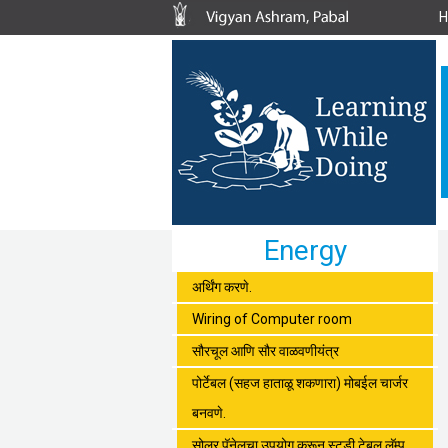
Energy
अर्थिंग करणे.
Wiring of Computer room
सौरचूल आणि सौर वाळवणीयंत्र
पोर्टेबल (सहज हाताळू शकणारा) मोबईल चार्जर
बनवणे.
सोलर पॅनेलचा उपयोग करून स्टडी टेबल लॅम्प