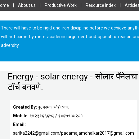
Home
|
About us
|
Productive Work
|
Resource Index
|
Article
There will have to be rigid and iron discipline before we achieve anyth
will not come by mere academic argument and appeal to reason and log
adversity.
Energy - solar energy - सोलार पॅनेलच
टॉर्च बनवणे.
Created By:
कु. पदमजा मोहोळकर.
Mobile:
९४२३९६६६७२ / ९०६७१५७२८१
Email:
sarika2242@gmail.com/padamajamohalkar2017@gmail.com