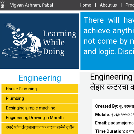
Home
|
About us
|
Prod
There will ha
achieve anythi
not come by m
and logic. Disc
Engineering 
Engineering
लेझर कटरचा व
House Plumbing
Plumbing
Created By:
कु. पदमज
Desinging simple machine
Mobile:
९०६७१५७२८
Engineering Drawing in Marathi
Email:
padamajamo
स्मार्ट फोन तंत्रज्ञानाचा वापर करून शाळेचे वृत्तीय
Time Duration:
७ ता