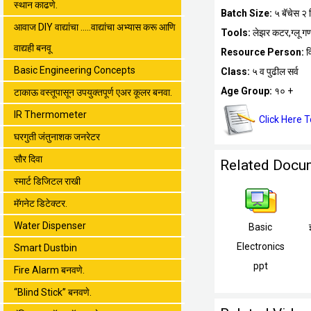
स्थान काढणे.
Batch Size:
५ बॅचेस २ वि
आवाज DIY वाद्यांचा .....वाद्यांचा अभ्यास करू आणि
Tools:
लेझर कटर,ग्लू गण
वाद्यही बनवू
Resource Person:
व
Basic Engineering Concepts
Class:
५ व पुढील सर्व
Age Group:
१० +
टाकाऊ वस्तूपासून उपयुक्तपूर्ण एअर कूलर बनवा.
IR Thermometer
Click Here 
घरगुती जंतुनाशक जनरेटर
सौर दिवा
Related Docu
स्मार्ट डिजिटल राखी
मॅगनेट डिटेक्टर.
Water Dispenser
Basic
Electronics
Smart Dustbin
ppt
Fire Alarm बनवणे.
“Blind Stick” बनवणे.