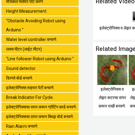
Related Video
मॅजिकल फ्लॉवर पाॅट करणे.
Height Measurement.
“Obstacle Avoiding Robot using
इलेक्ट्रोनिक्स व लेझर
Arduino ”
Water level controller बनवणे.
Related Imag
लक्स मीटर (लाईट मीटर)
“Line follower Robot using Arduino ”
Sound detector.
डिस्प्ले बोर्ड बनवणे.
इलेक्ट्रोनिक्स तक्रार पेटी बनवणे.
इलेक्ट्रोनिक्स व
इ
Break Indicator For Cycle.
लेझर कटरचा वापर
ले
करून राखी बनवणे.
कर
इलेक्ट्रोनिक्सचा वापर करून ग्रीटिंग कार्ड बनवणे.
इलेक्ट्रोनिक्सचा वापर करून क्विझ बोर्ड बनवणे.
Rain Alarm बनवणे.