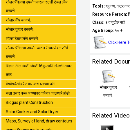
सोलर पॅनेलचा उपयोग करून स्टडी टेबल लॅम्प
Tools:
ग्लू गण, कटर,कात्
बनवणे.
Resource Person:
व
सोलार कॅप बनवणे.
Class:
६ व पुढील सर्व
सोलार कूकर बनवणे.
Age Group:
१० +
सोलर टेबल लॅम्प बनवणे.
Click Here 
सोलार पॅनेलचा उपयोग करुन रीचारजेबल टॉर्च
बनवणे.
Related Docu
विज्ञानातील गंमती जंमती शिकू आणि खेळणी तयार
करू
वेगवेगळे भोवरे तयार करू घरच्या घरी
सोलार कूकर
चला तयार करू, पाण्यावर वाफेवर चालणारे होडी
बनवणे.
Biogas plant Construction
Solar Cooker and Solar Dryer
Related Video
Maps, Survey of land, draw contours
using Survey instruments