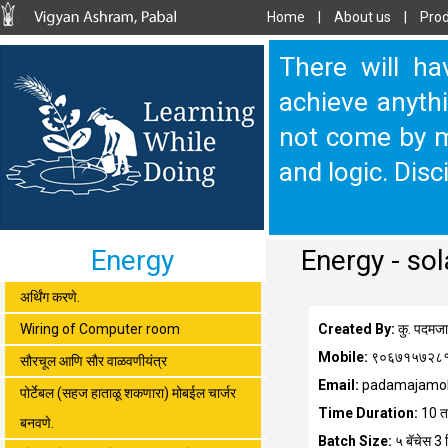
Home
|
About us
|
Prod
There will ha
achieve anythi
not come by m
and logic. Disc
Energy
Energy - sol
अर्थिंग करणे.
Wiring of Computer room
Created By:
कु. पदमज
Mobile:
९०६७१५७२८
सौरचूल आणि सौर वाळवणीयंत्र
Email:
padamajamo
पोर्टेबल (सहज हाताळू शकणारा) मोबईल चार्जर
Time Duration:
10 त
बनवणे.
Batch Size:
५ बॅचेस 3 वि