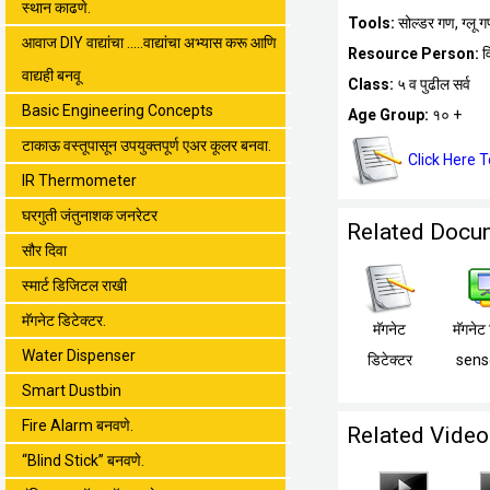
स्थान काढणे.
Tools:
सोल्डर गण, ग्लू 
आवाज DIY वाद्यांचा .....वाद्यांचा अभ्यास करू आणि
Resource Person:
व
वाद्यही बनवू
Class:
५ व पुढील सर्व
Basic Engineering Concepts
Age Group:
१० +
टाकाऊ वस्तूपासून उपयुक्तपूर्ण एअर कूलर बनवा.
Click Here 
IR Thermometer
घरगुती जंतुनाशक जनरेटर
Related Docu
सौर दिवा
स्मार्ट डिजिटल राखी
मॅगनेट डिटेक्टर.
मॅगनेट
मॅगनेट
Water Dispenser
डिटेक्टर
sens
Smart Dustbin
Fire Alarm बनवणे.
Related Video
“Blind Stick” बनवणे.