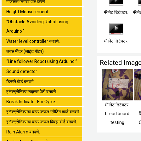
मॅजिकल फ्लॉवर पाॅट करणे.
Height Measurement.
मॅगनेट डिटेक्टर.
मॅगने
“Obstacle Avoiding Robot using
Arduino ”
मॅगनेट डिटेक्टर
Water level controller बनवणे.
लक्स मीटर (लाईट मीटर)
“Line follower Robot using Arduino ”
Related Imag
Sound detector.
डिस्प्ले बोर्ड बनवणे.
इलेक्ट्रोनिक्स तक्रार पेटी बनवणे.
Break Indicator For Cycle.
मॅगनेट डिटेक्टर.
इलेक्ट्रोनिक्सचा वापर करून ग्रीटिंग कार्ड बनवणे.
bread board
ड
इलेक्ट्रोनिक्सचा वापर करून क्विझ बोर्ड बनवणे.
testing
Rain Alarm बनवणे.