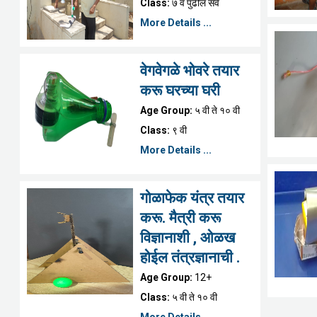
Class:
७ व पुढील सर्व
More Details ...
वेगवेगळे भोवरे तयार
करू घरच्या घरी
Age Group:
५ वी ते १० वी
Class:
९ वी
More Details ...
गोळाफेक यंत्र तयार
करू. मैत्री करू
विज्ञानाशी , ओळख
होईल तंत्रज्ञानाची .
Age Group:
12+
Class:
५ वी ते १० वी
More Details ...