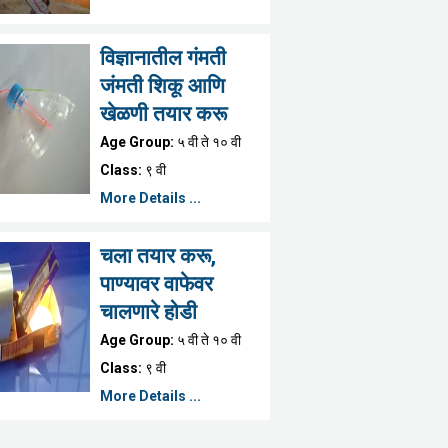
विज्ञानातील गंमती
जंमती शिकू आणि
खेळणी तयार करू
Age Group:
५ वी ते १० वी
Class:
९ वी
More Details ...
चला तयार करू,
पाण्यावर वाफेवर
चालणारे होडी
Age Group:
५ वी ते १० वी
Class:
९ वी
More Details ...