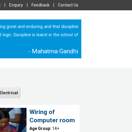
s
|
Enquiry
|
Feedback
|
Contact Us
ing great and enduring, and that discipline
ic. Discipline is learnt in the school of
- Mahatma Gandhi
Electrical
Wiring of
Computer room
Age Group:
14+