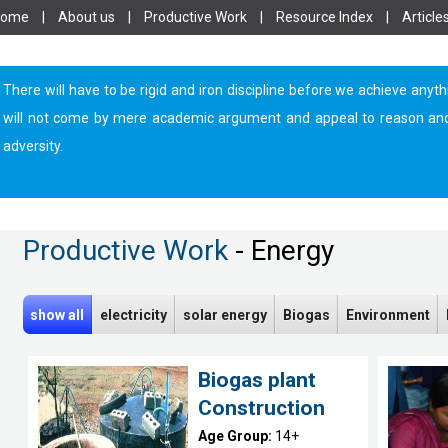
Home
|
About us
|
Productive Work
|
Resource Index
|
Article
There will have to be rigid and iron discipline before we achieve anyth
will not come by mere academic argument and appeal to reason and log
adversity.
Productive Work
- Energy
show all
electricity
solar energy
Biogas
Environment
Biogas plant
Construction
Age Group:
14+