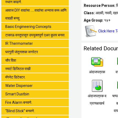
स्थान काढणे.
Resource Person:
व
आवाज DIY वाद्यांचा .....वाद्यांचा अभ्यास करू आणि
Class:
आठवी, नववी, दहा
वाद्यही बनवू
Age Group:
१४+
Basic Engineering Concepts
Click Here 
टाकाऊ वस्तूपासून उपयुक्तपूर्ण एअर कूलर बनवा.
IR Thermometer
Related Docu
घरगुती जंतुनाशक जनरेटर
सौर दिवा
स्मार्ट डिजिटल राखी
अंदाजपत्रक
व
मॅगनेट डिटेक्टर.
Water Dispenser
Smart Dustbin
अंदाजपत्रक व
चप्प
Fire Alarm बनवणे.
प्रत्यक्षखर्च
क
वा
“Blind Stick” बनवणे.