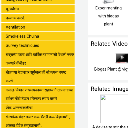
Experimenting
भू-सर्वेक्षण
with biogas
नळकाम करणे.
plant
Ventilation
Smokeless Chulha
Related Video
Survey techniques
चंद्राच्या कला आणि वार्षिक हवामानाची स्थिती स्पष्ट
करणारे कॅलेंडर
Biogas Plant @ vi
खेळाच्या मैदानावर सूर्यमाला ही संकल्पना स्पष्ट
करणे.
Related Imag
कमाल-किमान तापमापकाच्या सहाय्याने तापमानाच्या
वर्षभर नोंदी ठेऊन रजिस्टर तयार करणे
खेळ-अन्नसाखळीचा
गोळाफेक यंत्र तयार करू. मैत्री करू विज्ञानाशी ,
ओळख होईल तंत्रज्ञानाची .
A devise to stir the 